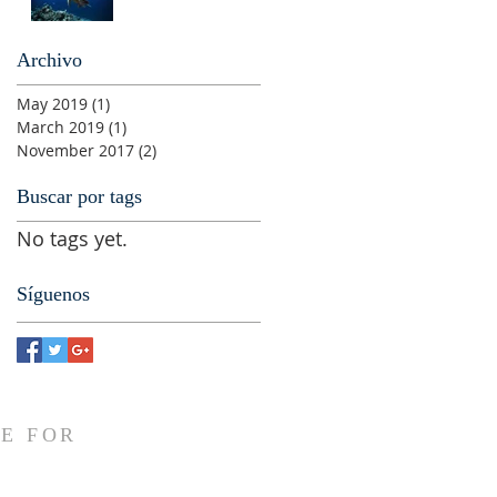
Internacional de
Medio Ambiente,
Biodiversidad y
Archivo
Cam
May 2019
(1)
1 post
March 2019
(1)
1 post
November 2017
(2)
2 posts
Buscar por tags
No tags yet.
Síguenos
E FOR